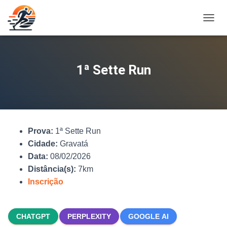
A
L
T
E
R
1ª Sette Run
N
A
R
N
A
V
Prova:
1ª Sette Run
E
G
Cidade:
Gravatá
A
Data:
08/02/2026
Ç
Distância(s):
7km
Ã
O
Inscrição
CHATGPT
PERPLEXITY
GOOGLE AI