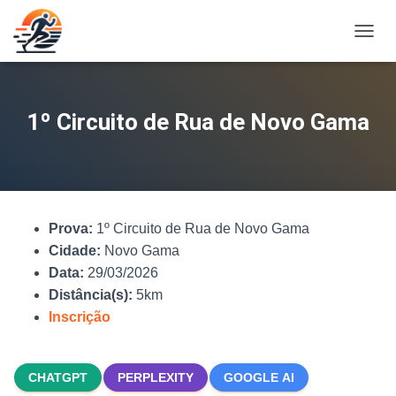
A
L
T
E
R
1º Circuito de Rua de Novo Gama
N
A
R
N
A
V
Prova:
1º Circuito de Rua de Novo Gama
E
G
Cidade:
Novo Gama
A
Data:
29/03/2026
Ç
Distância(s):
5km
Ã
O
Inscrição
CHATGPT
PERPLEXITY
GOOGLE AI