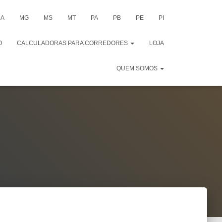
A
MG
MS
MT
PA
PB
PE
PI
O
CALCULADORAS PARA CORREDORES
LOJA
QUEM SOMOS
m