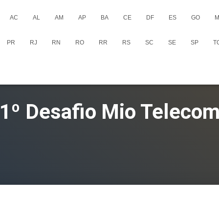
AC
AL
AM
AP
BA
CE
DF
ES
GO
M
PR
RJ
RN
RO
RR
RS
SC
SE
SP
T
1º Desafio Mio Teleco