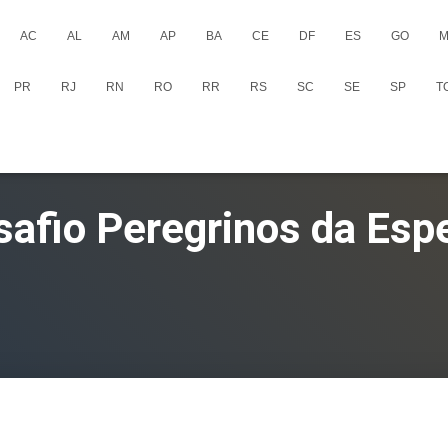
AC
AL
AM
AP
BA
CE
DF
ES
GO
M
PR
RJ
RN
RO
RR
RS
SC
SE
SP
T
safio Peregrinos da Esp