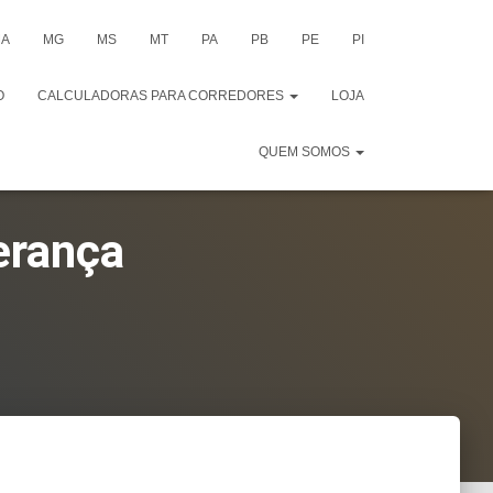
A
MG
MS
MT
PA
PB
PE
PI
O
CALCULADORAS PARA CORREDORES
LOJA
QUEM SOMOS
erança