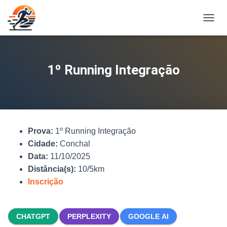
A
L
T
E
R
1º Running Integração
N
A
R
N
A
V
Prova:
1º Running Integração
E
G
Cidade:
Conchal
A
Data:
11/10/2025
Ç
Distância(s):
10/5km
Ã
O
Inscrição
CHATGPT
PERPLEXITY
GOOGLE AI