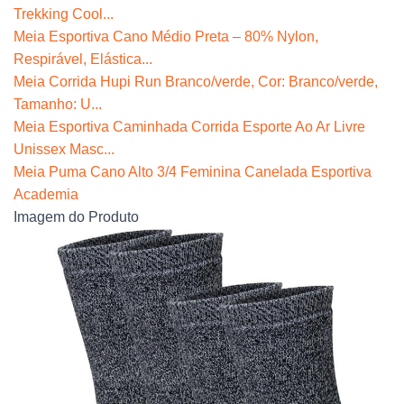
Trekking Cool...
Meia Esportiva Cano Médio Preta – 80% Nylon,
Respirável, Elástica...
Meia Corrida Hupi Run Branco/verde, Cor: Branco/verde,
Tamanho: U...
Meia Esportiva Caminhada Corrida Esporte Ao Ar Livre
Unissex Masc...
Meia Puma Cano Alto 3/4 Feminina Canelada Esportiva
Academia
Imagem do Produto