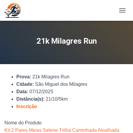
A
L
T
E
R
21k Milagres Run
N
A
R
N
A
V
Prova:
21k Milagres Run
E
G
Cidade:
São Miguel dos Milagres
A
Data:
07/12/2025
Ç
Distância(s):
21/10/5km
Ã
O
Inscrição
Nome do Produto
Kit 2 Pares Meias Selene Trilha Caminhada Atoalhada