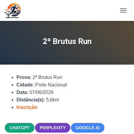
A
L
T
E
R
2ª Brutus Run
N
A
R
N
A
V
Prova:
2ª Brutus Run
E
G
Cidade:
Porto Nacional
A
Data:
07/06/2026
Ç
Distância(s):
5,6km
Ã
O
Inscrição
CHATGPT
PERPLEXITY
GOOGLE AI