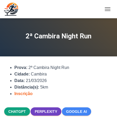
A
L
T
E
R
2ª Cambira Night Run
N
A
R
N
A
V
Prova:
2ª Cambira Night Run
E
G
Cidade:
Cambira
A
Data:
21/03/2026
Ç
Distância(s):
5km
Ã
O
Inscrição
CHATGPT
PERPLEXITY
GOOGLE AI