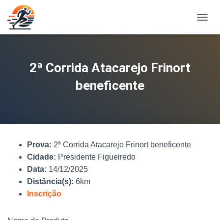
A
L
T
E
R
2ª Corrida Atacarejo Frinort
N
A
beneficente
R
N
A
V
E
G
Prova:
2ª Corrida Atacarejo Frinort beneficente
A
Ç
Cidade:
Presidente Figueiredo
Ã
Data:
14/12/2025
O
Distância(s):
6km
Inscrição