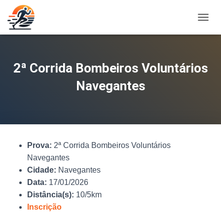
A
L
T
E
R
2ª Corrida Bombeiros Voluntários
N
A
Navegantes
R
N
A
V
E
G
Prova:
2ª Corrida Bombeiros Voluntários
A
Ç
Navegantes
Ã
Cidade:
Navegantes
O
Data:
17/01/2026
Distância(s):
10/5km
Inscrição