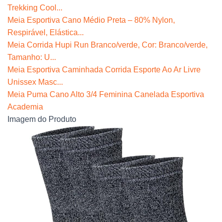
Trekking Cool...
Meia Esportiva Cano Médio Preta – 80% Nylon,
Respirável, Elástica...
Meia Corrida Hupi Run Branco/verde, Cor: Branco/verde,
Tamanho: U...
Meia Esportiva Caminhada Corrida Esporte Ao Ar Livre
Unissex Masc...
Meia Puma Cano Alto 3/4 Feminina Canelada Esportiva
Academia
Imagem do Produto