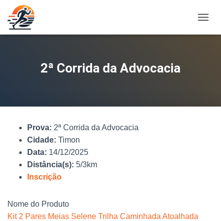
A
L
T
E
R
2ª Corrida da Advocacia
N
A
R
N
A
V
Prova:
2ª Corrida da Advocacia
E
G
Cidade:
Timon
A
Data:
14/12/2025
Ç
Distância(s):
5/3km
Ã
O
Inscrição
Nome do Produto
Kit 2 Pares Meias Selene Trilha Caminhada Atoalhada