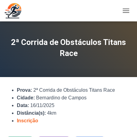
A
L
T
E
R
2ª Corrida de Obstáculos Titans
N
A
Race
R
N
A
V
E
G
Prova:
2ª Corrida de Obstáculos Titans Race
A
Ç
Cidade:
Bernardino de Campos
Ã
Data:
16/11/2025
O
Distância(s):
4km
Inscrição