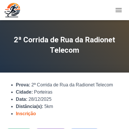
A
L
T
E
R
2ª Corrida de Rua da Radionet
N
A
Telecom
R
N
A
V
E
G
Prova:
2ª Corrida de Rua da Radionet Telecom
A
Ç
Cidade:
Porteiras
Ã
Data:
28/12/2025
O
Distância(s):
5km
Inscrição