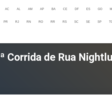
AC
AL
AM
AP
BA
CE
DF
ES
GO
M
PR
RJ
RN
RO
RR
RS
SC
SE
SP
T
ª Corrida de Rua Nightl