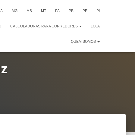
A
MG
MS
MT
PA
PB
PE
PI
O
CALCULADORAS PARA CORREDORES
LOJA
QUEM SOMOS
uz