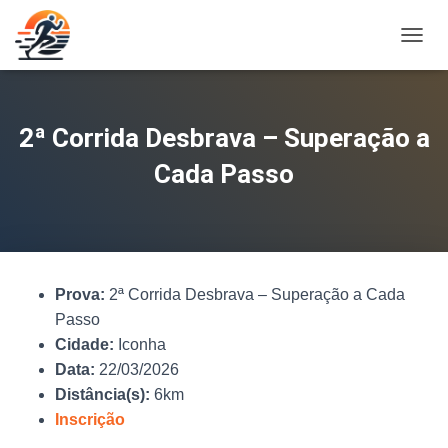
A
L
T
E
R
2ª Corrida Desbrava – Superação a
N
A
Cada Passo
R
N
A
V
E
G
Prova:
2ª Corrida Desbrava – Superação a Cada
A
Ç
Passo
Ã
Cidade:
Iconha
O
Data:
22/03/2026
Distância(s):
6km
Inscrição