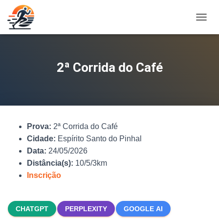
A
L
T
E
R
2ª Corrida do Café
N
A
R
N
A
V
Prova:
2ª Corrida do Café
E
G
Cidade:
Espírito Santo do Pinhal
A
Data:
24/05/2026
Ç
Distância(s):
10/5/3km
Ã
O
Inscrição
CHATGPT
PERPLEXITY
GOOGLE AI