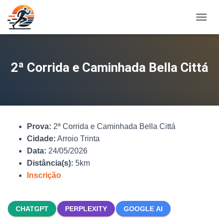
A
L
T
E
R
2ª Corrida e Caminhada Bella Cittá
N
A
R
N
A
V
Prova:
2ª Corrida e Caminhada Bella Cittá
E
G
Cidade:
Arroio Trinta
A
Data:
24/05/2026
Ç
Distância(s):
5km
Ã
O
Inscrição
CHATGPT
PERPLEXITY
GOOGLE AI