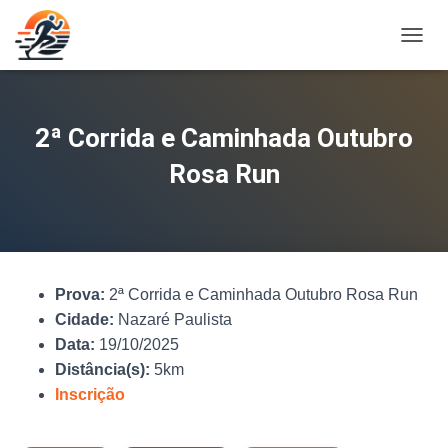
A
L
T
E
R
2ª Corrida e Caminhada Outubro
N
A
Rosa Run
R
N
A
V
E
G
Prova:
2ª Corrida e Caminhada Outubro Rosa Run
A
Ç
Cidade:
Nazaré Paulista
Ã
Data:
19/10/2025
O
Distância(s):
5km
Inscrição