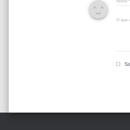
Nome
*
O que 
Sa