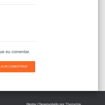
ue eu comentar.
Hestia | Desenvolvido por
ThemeIsle