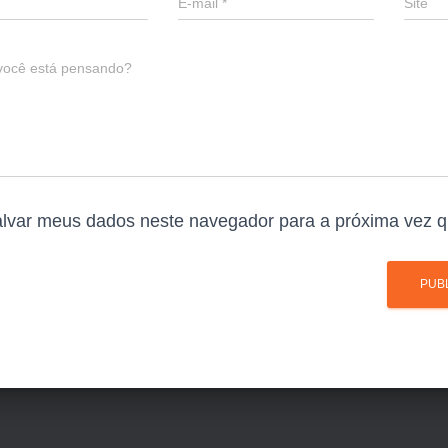
E-mail
*
Site
você está pensando?
lvar meus dados neste navegador para a próxima vez q