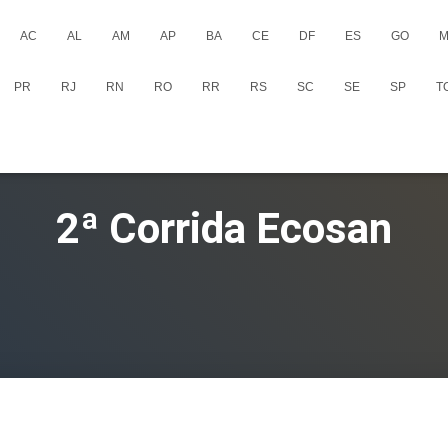
AC
AL
AM
AP
BA
CE
DF
ES
GO
M
PR
RJ
RN
RO
RR
RS
SC
SE
SP
T
2ª Corrida Ecosan