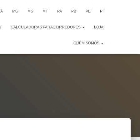
A
MG
MS
MT
PA
PB
PE
PI
O
CALCULADORAS PARA CORREDORES
LOJA
QUEM SOMOS