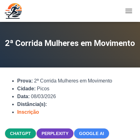
A
L
T
E
R
2ª Corrida Mulheres em Movimento
N
A
R
N
A
V
Prova:
2ª Corrida Mulheres em Movimento
E
G
Cidade:
Picos
A
Data:
08/03/2026
Ç
Distância(s):
Ã
O
Inscrição
CHATGPT
PERPLEXITY
GOOGLE AI