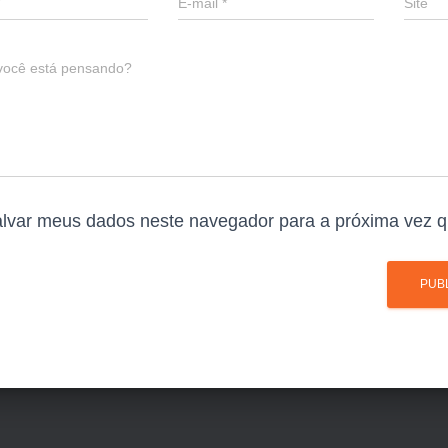
E-mail
*
Site
você está pensando?
lvar meus dados neste navegador para a próxima vez q