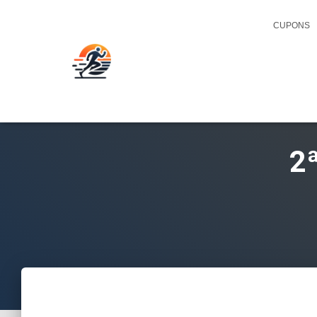
CUPONS
2ª