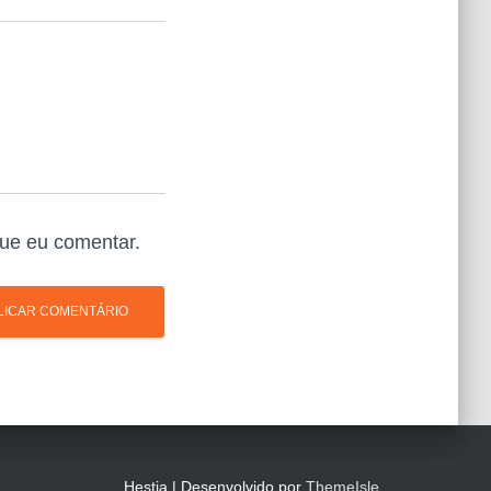
ue eu comentar.
Hestia | Desenvolvido por
ThemeIsle