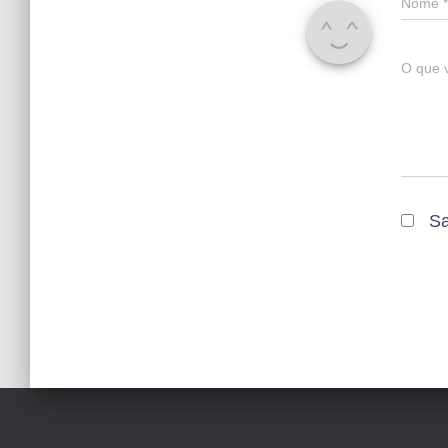
Nome
*
O que 
Sa