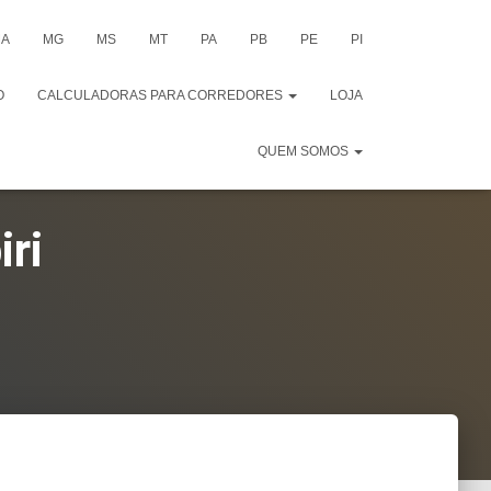
A
MG
MS
MT
PA
PB
PE
PI
O
CALCULADORAS PARA CORREDORES
LOJA
QUEM SOMOS
iri