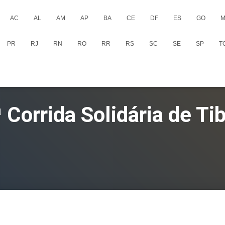
AC
AL
AM
AP
BA
CE
DF
ES
GO
M
PR
RJ
RN
RO
RR
RS
SC
SE
SP
T
 Corrida Solidária de Tib