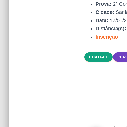
Prova:
2ª Corr
Cidade:
Santa
Data:
17/05/
Distância(s)
Inscrição
CHATGPT
PER