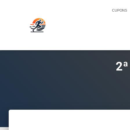
CUPONS
2ª