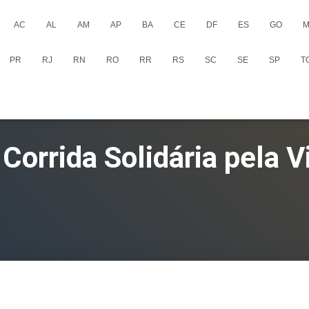
AC
AL
AM
AP
BA
CE
DF
ES
GO
M
PR
RJ
RN
RO
RR
RS
SC
SE
SP
T
 Corrida Solidária pela V