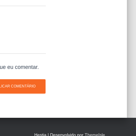
ue eu comentar.
Hestia | Desenvolvido por
ThemeIsle