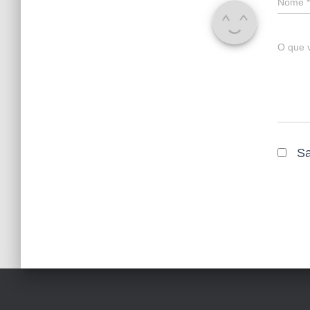
Nome
*
O que 
Sa