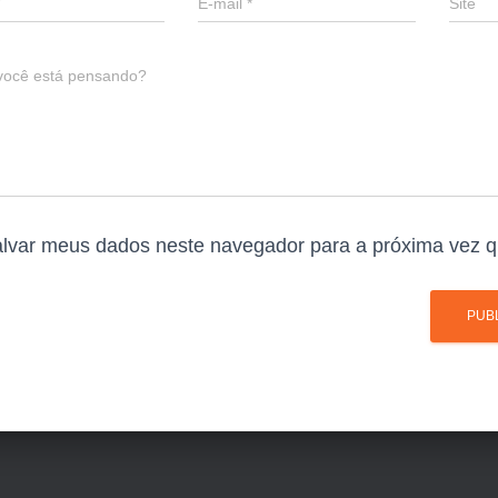
E-mail
*
Site
você está pensando?
lvar meus dados neste navegador para a próxima vez q