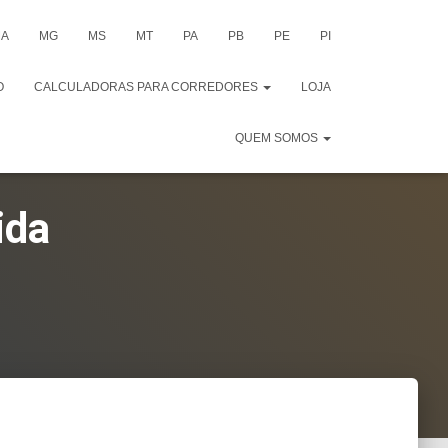
A
MG
MS
MT
PA
PB
PE
PI
O
CALCULADORAS PARA CORREDORES
LOJA
QUEM SOMOS
ida