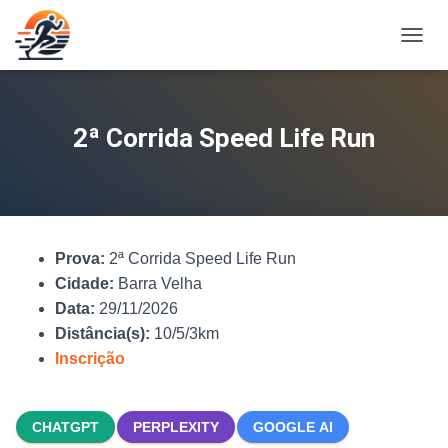
A
L
T
E
R
2ª Corrida Speed Life Run
N
A
R
N
A
V
Prova:
2ª Corrida Speed Life Run
E
G
Cidade:
Barra Velha
A
Data:
29/11/2026
Ç
Distância(s):
10/5/3km
Ã
O
Inscrição
CHATGPT
PERPLEXITY
GOOGLE AI