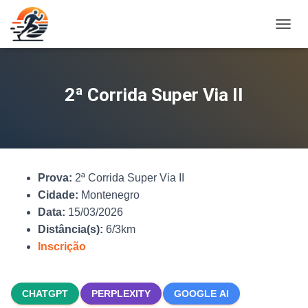
A
L
T
E
R
2ª Corrida Super Via II
N
A
R
N
A
V
Prova:
2ª Corrida Super Via II
E
G
Cidade:
Montenegro
A
Data:
15/03/2026
Ç
Distância(s):
6/3km
Ã
O
Inscrição
CHATGPT
PERPLEXITY
GOOGLE AI