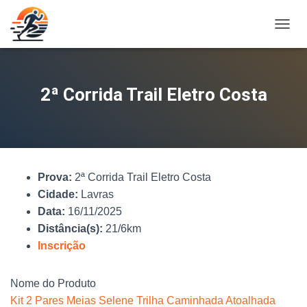
A
L
T
E
R
2ª Corrida Trail Eletro Costa
N
A
R
N
A
V
Prova:
2ª Corrida Trail Eletro Costa
E
G
Cidade:
Lavras
A
Data:
16/11/2025
Ç
Distância(s):
21/6km
Ã
O
Inscrição
Nome do Produto
Kit 2 Pares Meias Selene Trilha Caminhada Atoalhada