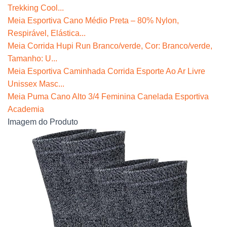
Trekking Cool...
Meia Esportiva Cano Médio Preta – 80% Nylon,
Respirável, Elástica...
Meia Corrida Hupi Run Branco/verde, Cor: Branco/verde,
Tamanho: U...
Meia Esportiva Caminhada Corrida Esporte Ao Ar Livre
Unissex Masc...
Meia Puma Cano Alto 3/4 Feminina Canelada Esportiva
Academia
Imagem do Produto