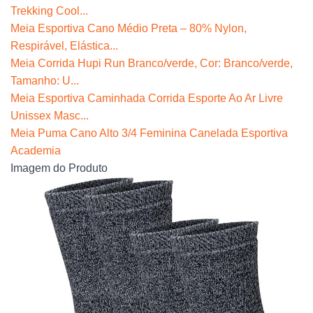
Trekking Cool...
Meia Esportiva Cano Médio Preta – 80% Nylon,
Respirável, Elástica...
Meia Corrida Hupi Run Branco/verde, Cor: Branco/verde,
Tamanho: U...
Meia Esportiva Caminhada Corrida Esporte Ao Ar Livre
Unissex Masc...
Meia Puma Cano Alto 3/4 Feminina Canelada Esportiva
Academia
Imagem do Produto