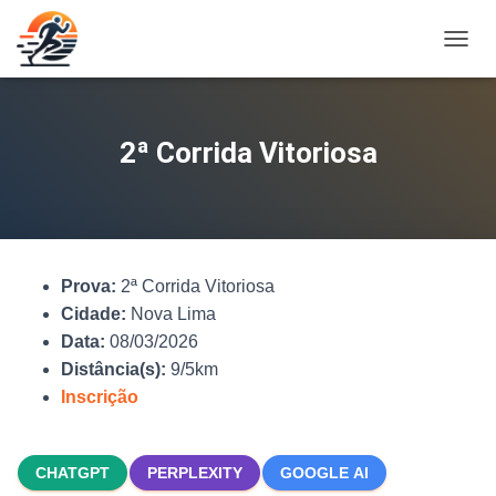
A
L
T
E
R
2ª Corrida Vitoriosa
N
A
R
N
A
V
Prova:
2ª Corrida Vitoriosa
E
G
Cidade:
Nova Lima
A
Data:
08/03/2026
Ç
Distância(s):
9/5km
Ã
O
Inscrição
CHATGPT
PERPLEXITY
GOOGLE AI