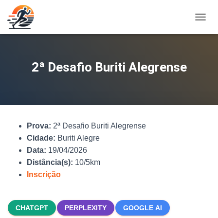
A
L
T
E
R
2ª Desafio Buriti Alegrense
N
A
R
N
A
V
Prova:
2ª Desafio Buriti Alegrense
E
G
Cidade:
Buriti Alegre
A
Data:
19/04/2026
Ç
Distância(s):
10/5km
Ã
O
Inscrição
CHATGPT
PERPLEXITY
GOOGLE AI