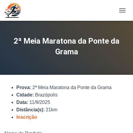
A
L
T
E
R
2ª Meia Maratona da Ponte da
N
A
Grama
R
N
A
V
E
G
Prova:
2ª Meia Maratona da Ponte da Grama
A
Ç
Cidade:
Brazópolis
Ã
Data:
11/9/2025
O
Distância(s):
21km
Inscrição