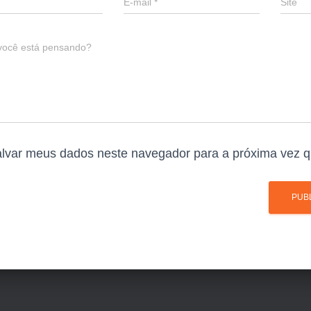
E-mail
*
Site
você está pensando?
lvar meus dados neste navegador para a próxima vez q