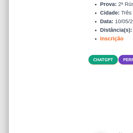
Prova:
2ª Rús
Cidade:
Três
Data:
10/05/
Distância(s)
Inscrição
CHATGPT
PER