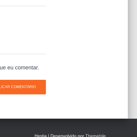
ue eu comentar.
Hestia | Desenvolvido por
ThemeIsle