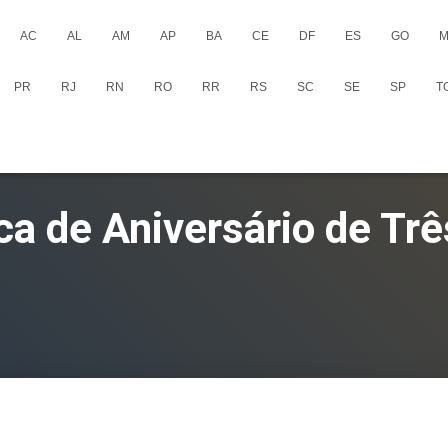
AC
AL
AM
AP
BA
CE
DF
ES
GO
M
PR
RJ
RN
RO
RR
RS
SC
SE
SP
T
ca de Aniversário de Tr