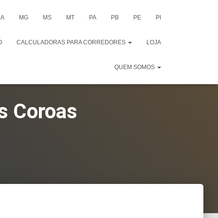
A
MG
MS
MT
PA
PB
PE
PI
O
CALCULADORAS PARA CORREDORES
LOJA
QUEM SOMOS
ês Coroas