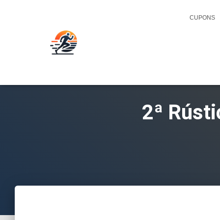
CUPONS
2ª Rústi