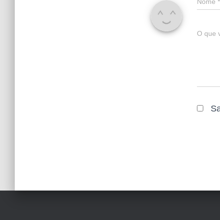
Nome
*
O que 
Sa