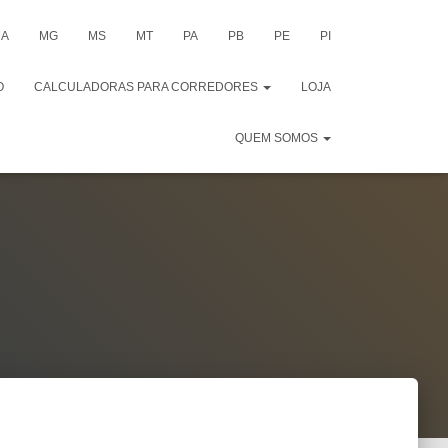
A
MG
MS
MT
PA
PB
PE
PI
O
CALCULADORAS PARA CORREDORES
LOJA
QUEM SOMOS