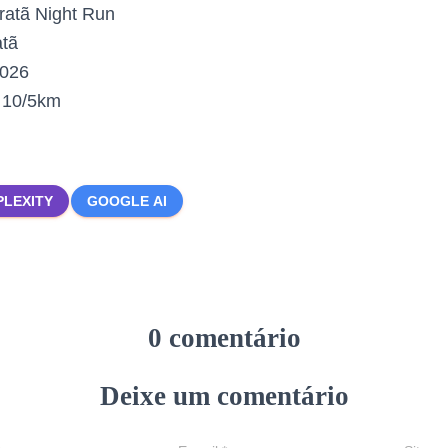
ratã Night Run
tã
2026
:
10/5km
PLEXITY
GOOGLE AI
0 comentário
Deixe um comentário