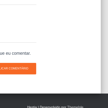
ue eu comentar.
Hestia | Desenvolvido por
ThemeIsle