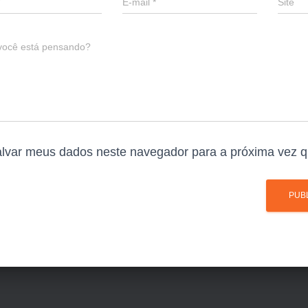
E-mail
*
Site
você está pensando?
lvar meus dados neste navegador para a próxima vez q