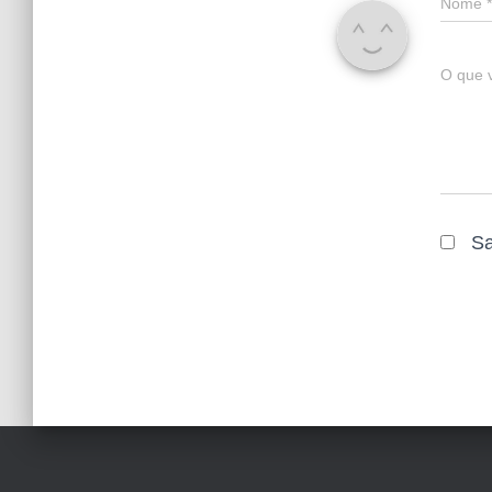
Nome
*
O que 
Sa