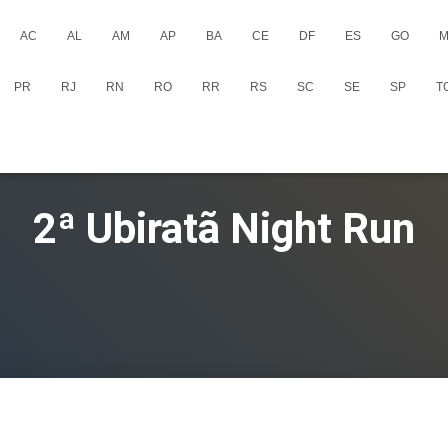
AC
AL
AM
AP
BA
CE
DF
ES
GO
M
PR
RJ
RN
RO
RR
RS
SC
SE
SP
T
2ª Ubiratã Night Run