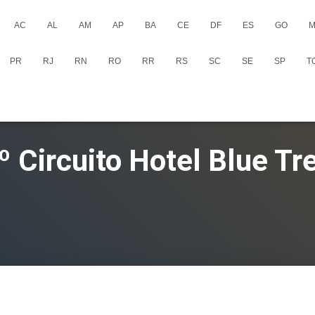
AC
AL
AM
AP
BA
CE
DF
ES
GO
M
PR
RJ
RN
RO
RR
RS
SC
SE
SP
T
º Circuito Hotel Blue Tr