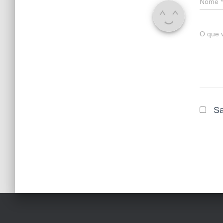
Nome
*
O que 
Sa