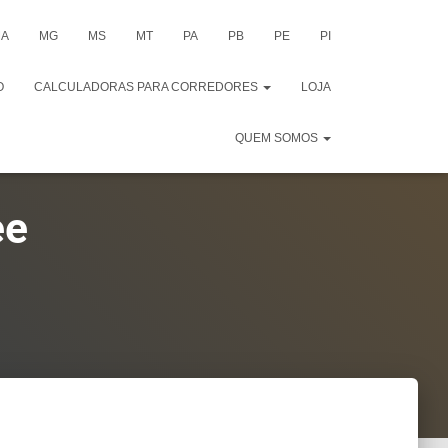
A
MG
MS
MT
PA
PB
PE
PI
O
CALCULADORAS PARA CORREDORES
LOJA
QUEM SOMOS
ee