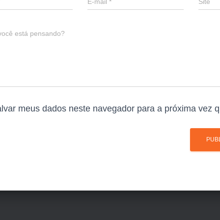
E-mail
*
Site
você está pensando?
lvar meus dados neste navegador para a próxima vez q