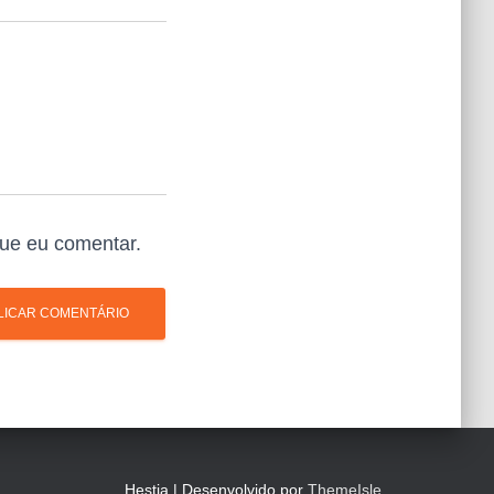
ue eu comentar.
Hestia | Desenvolvido por
ThemeIsle