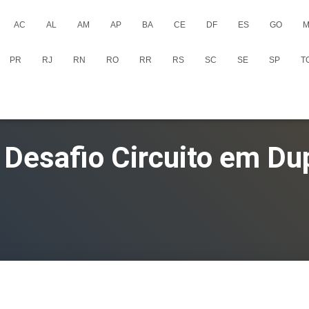
AC
AL
AM
AP
BA
CE
DF
ES
GO
M
PR
RJ
RN
RO
RR
RS
SC
SE
SP
T
 Desafio Circuito em Du