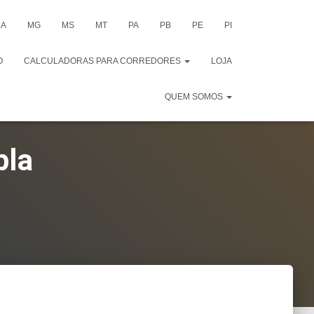
A
MG
MS
MT
PA
PB
PE
PI
O
CALCULADORAS PARA CORREDORES
LOJA
QUEM SOMOS
pla