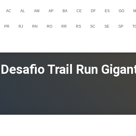
AC
AL
AM
AP
BA
CE
DF
ES
GO
M
PR
RJ
RN
RO
RR
RS
SC
SE
SP
T
 Desafio Trail Run Gigan