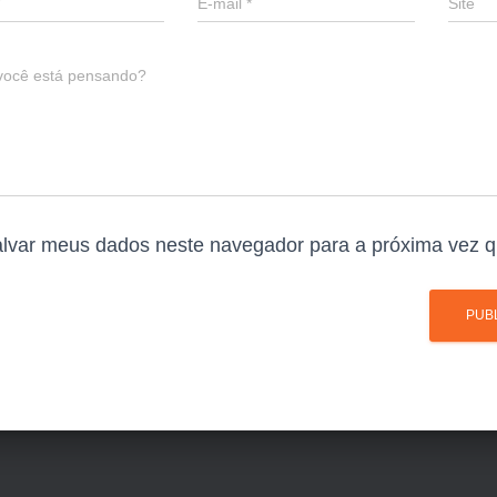
E-mail
*
Site
você está pensando?
lvar meus dados neste navegador para a próxima vez q