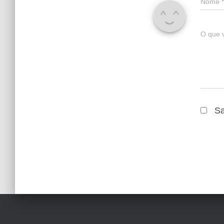
Nome
*
O que 
Sa