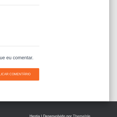
ue eu comentar.
Hestia | Desenvolvido por
ThemeIsle