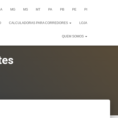
A
MG
MS
MT
PA
PB
PE
PI
O
CALCULADORAS PARA CORREDORES
LOJA
QUEM SOMOS
tes