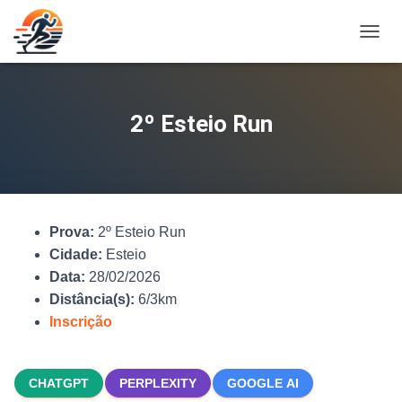
A
L
T
E
R
2º Esteio Run
N
A
R
N
A
V
Prova:
2º Esteio Run
E
G
Cidade:
Esteio
A
Data:
28/02/2026
Ç
Distância(s):
6/3km
Ã
O
Inscrição
CHATGPT
PERPLEXITY
GOOGLE AI