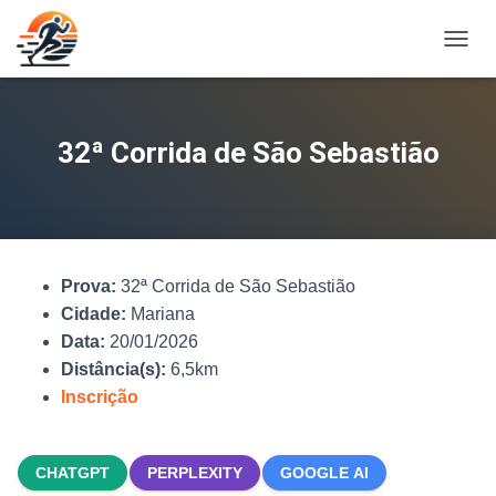
A
L
T
E
R
32ª Corrida de São Sebastião
N
A
R
N
A
V
Prova:
32ª Corrida de São Sebastião
E
G
Cidade:
Mariana
A
Data:
20/01/2026
Ç
Distância(s):
6,5km
Ã
O
Inscrição
CHATGPT
PERPLEXITY
GOOGLE AI