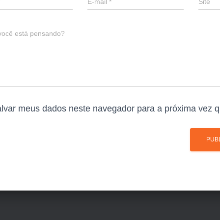
E-mail
*
Site
você está pensando?
lvar meus dados neste navegador para a próxima vez q