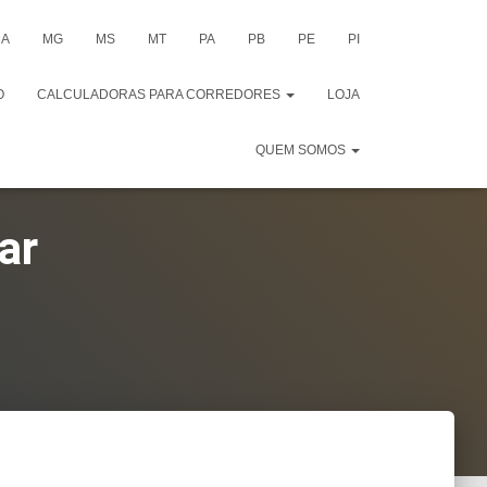
A
MG
MS
MT
PA
PB
PE
PI
O
CALCULADORAS PARA CORREDORES
LOJA
QUEM SOMOS
ar