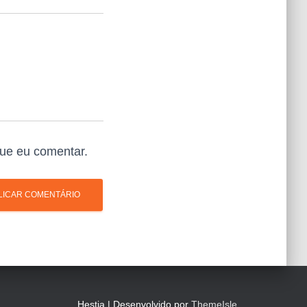
ue eu comentar.
Hestia | Desenvolvido por
ThemeIsle