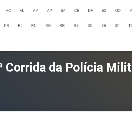
AC
AL
AM
AP
BA
CE
DF
ES
GO
M
PR
RJ
RN
RO
RR
RS
SC
SE
SP
T
ª Corrida da Polícia Milit