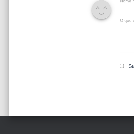
Nome
*
O que 
Sa