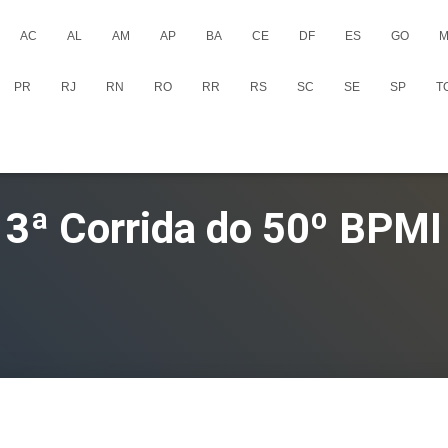
AC
AL
AM
AP
BA
CE
DF
ES
GO
M
PR
RJ
RN
RO
RR
RS
SC
SE
SP
T
3ª Corrida do 50º BPMI