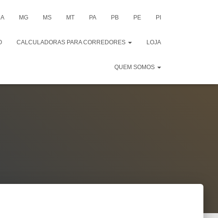
A
MG
MS
MT
PA
PB
PE
PI
O
CALCULADORAS PARA CORREDORES
LOJA
QUEM SOMOS