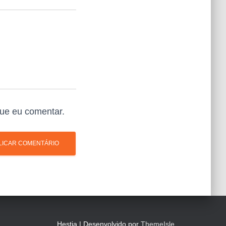
ue eu comentar.
Hestia | Desenvolvido por
ThemeIsle