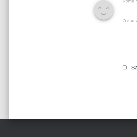
Nome
*
O que 
Sa