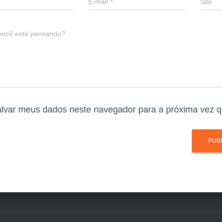
E-mail
*
Site
você está pensando?
lvar meus dados neste navegador para a próxima vez q