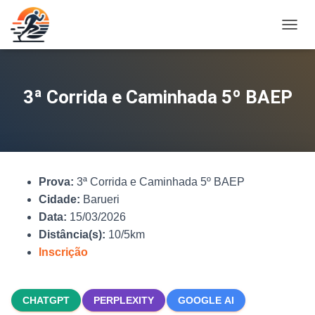
A
L
T
E
R
3ª Corrida e Caminhada 5º BAEP
N
A
R
N
A
V
Prova:
3ª Corrida e Caminhada 5º BAEP
E
G
Cidade:
Barueri
A
Data:
15/03/2026
Ç
Distância(s):
10/5km
Ã
O
Inscrição
CHATGPT
PERPLEXITY
GOOGLE AI