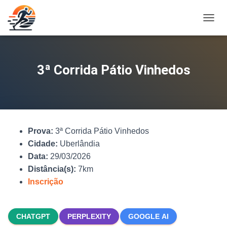
A
L
T
E
R
3ª Corrida Pátio Vinhedos
N
A
R
N
A
V
Prova:
3ª Corrida Pátio Vinhedos
E
G
Cidade:
Uberlândia
A
Data:
29/03/2026
Ç
Distância(s):
7km
Ã
O
Inscrição
CHATGPT
PERPLEXITY
GOOGLE AI