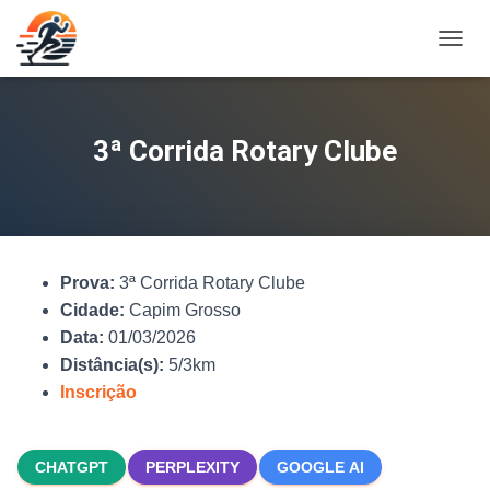
A
L
T
E
R
3ª Corrida Rotary Clube
N
A
R
N
A
V
Prova:
3ª Corrida Rotary Clube
E
G
Cidade:
Capim Grosso
A
Data:
01/03/2026
Ç
Distância(s):
5/3km
Ã
O
Inscrição
CHATGPT
PERPLEXITY
GOOGLE AI