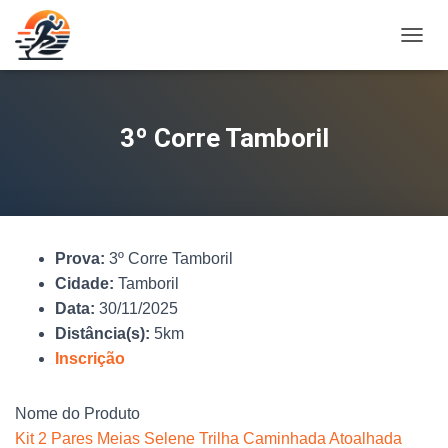
A
L
T
E
R
3º Corre Tamboril
N
A
R
N
A
V
Prova:
3º Corre Tamboril
E
G
Cidade:
Tamboril
A
Data:
30/11/2025
Ç
Distância(s):
5km
Ã
O
Inscrição
Nome do Produto
Kit 2 Pares Meias Selene Trilha Caminhada Atoalhada