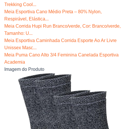
Trekking Cool...
Meia Esportiva Cano Médio Preta – 80% Nylon,
Respirável, Elástica...
Meia Corrida Hupi Run Branco/verde, Cor: Branco/verde,
Tamanho: U...
Meia Esportiva Caminhada Corrida Esporte Ao Ar Livre
Unissex Masc...
Meia Puma Cano Alto 3/4 Feminina Canelada Esportiva
Academia
Imagem do Produto