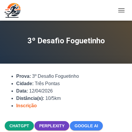
A
L
T
E
R
3º Desafio Foguetinho
N
A
R
N
A
V
Prova:
3º Desafio Foguetinho
E
G
Cidade:
Três Pontas
A
Data:
12/04/2026
Ç
Distância(s):
10/5km
Ã
O
Inscrição
CHATGPT
PERPLEXITY
GOOGLE AI