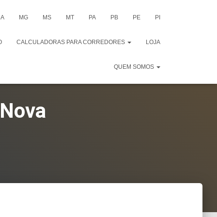
A
MG
MS
MT
PA
PB
PE
PI
O
CALCULADORAS PARA CORREDORES
LOJA
QUEM SOMOS
a Nova