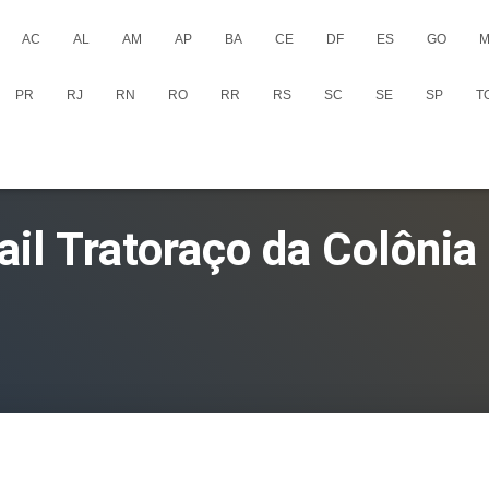
AC
AL
AM
AP
BA
CE
DF
ES
GO
M
PR
RJ
RN
RO
RR
RS
SC
SE
SP
T
ail Tratoraço da Colôni