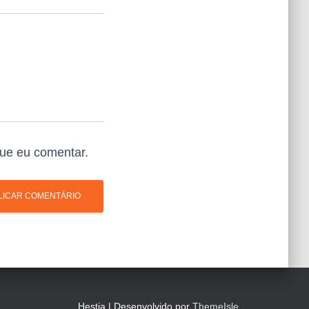
ue eu comentar.
Hestia | Desenvolvido por
ThemeIsle