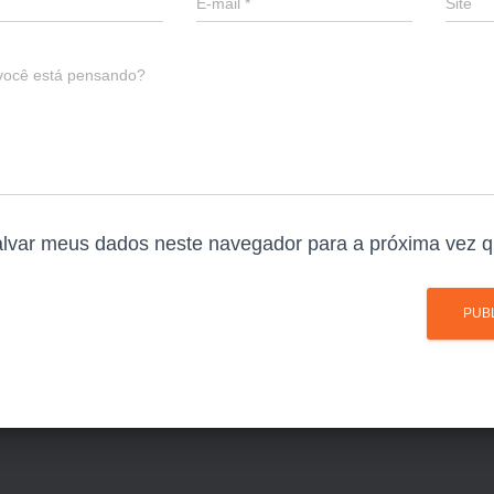
E-mail
*
Site
você está pensando?
lvar meus dados neste navegador para a próxima vez q