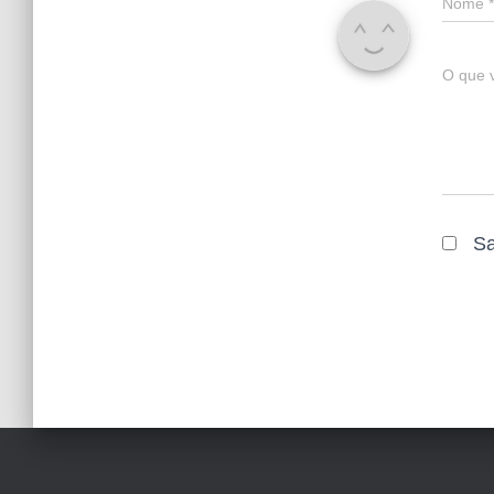
Nome
*
O que 
Sa