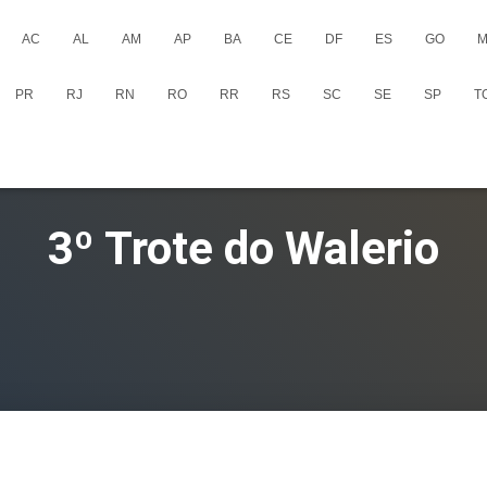
AC
AL
AM
AP
BA
CE
DF
ES
GO
M
PR
RJ
RN
RO
RR
RS
SC
SE
SP
T
3º Trote do Walerio