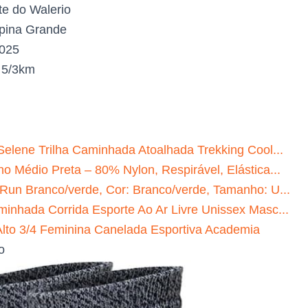
te do Walerio
ina Grande
2025
:
5/3km
Selene Trilha Caminhada Atoalhada Trekking Cool...
o Médio Preta – 80% Nylon, Respirável, Elástica...
 Run Branco/verde, Cor: Branco/verde, Tamanho: U...
minhada Corrida Esporte Ao Ar Livre Unissex Masc...
to 3/4 Feminina Canelada Esportiva Academia
o