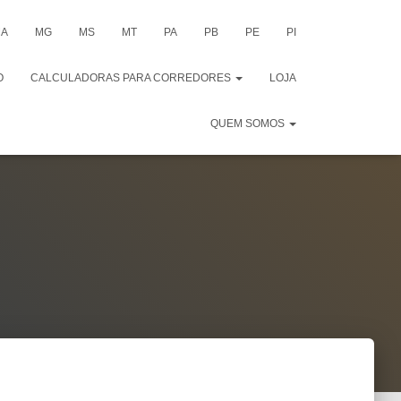
A
MG
MS
MT
PA
PB
PE
PI
O
CALCULADORAS PARA CORREDORES
LOJA
QUEM SOMOS