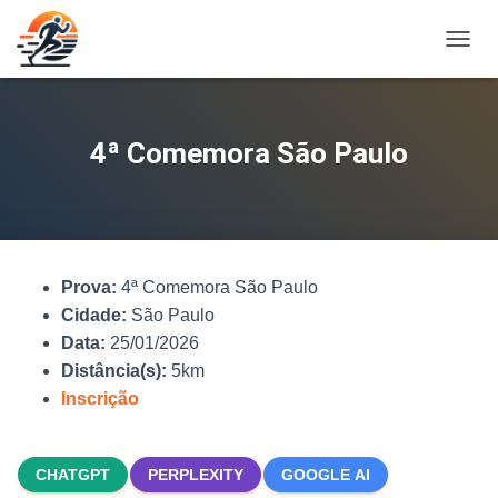
A
L
T
E
R
4ª Comemora São Paulo
N
A
R
N
A
V
Prova:
4ª Comemora São Paulo
E
G
Cidade:
São Paulo
A
Data:
25/01/2026
Ç
Distância(s):
5km
Ã
O
Inscrição
CHATGPT
PERPLEXITY
GOOGLE AI