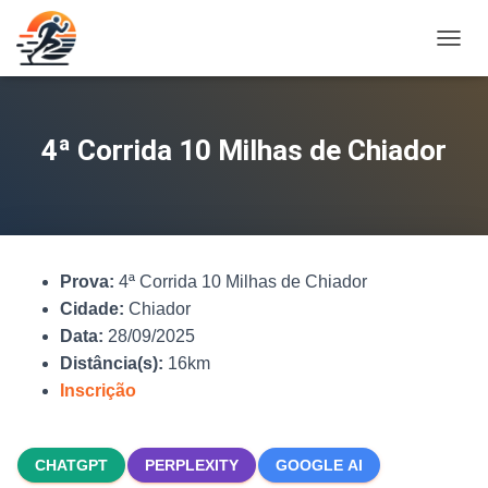
A
L
T
E
R
4ª Corrida 10 Milhas de Chiador
N
A
R
N
A
V
Prova:
4ª Corrida 10 Milhas de Chiador
E
G
Cidade:
Chiador
A
Data:
28/09/2025
Ç
Distância(s):
16km
Ã
O
Inscrição
CHATGPT
PERPLEXITY
GOOGLE AI