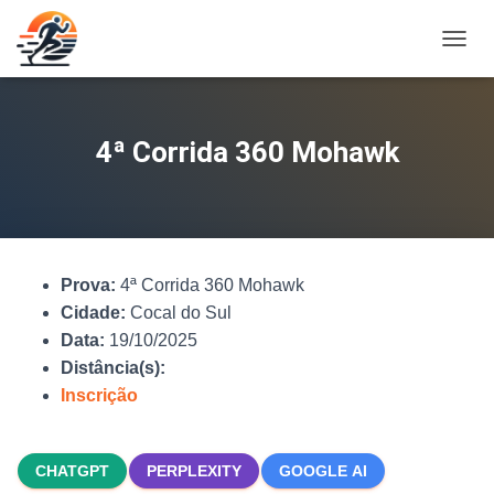
A
L
T
E
R
4ª Corrida 360 Mohawk
N
A
R
N
A
V
Prova:
4ª Corrida 360 Mohawk
E
G
Cidade:
Cocal do Sul
A
Data:
19/10/2025
Ç
Distância(s):
Ã
O
Inscrição
CHATGPT
PERPLEXITY
GOOGLE AI