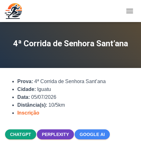
A
L
T
E
R
4ª Corrida de Senhora Sant’ana
N
A
R
N
A
V
Prova:
4ª Corrida de Senhora Sant’ana
E
G
Cidade:
Iguatu
A
Data:
05/07/2026
Ç
Distância(s):
10/5km
Ã
O
Inscrição
CHATGPT
PERPLEXITY
GOOGLE AI