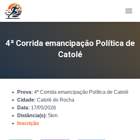
A
L
T
E
R
4ª Corrida emancipação Política de
N
A
Catolé
R
N
A
V
E
G
Prova:
4ª Corrida emancipação Política de Catolé
A
Ç
Cidade:
Catolé do Rocha
Ã
Data:
17/05/2026
O
Distância(s):
5km
Inscrição